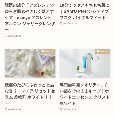
話題の成分「アズレン」で
10分でツヤともちもち肌に
ゆらぎ肌もやさしく落とす
｜SAM’U PHセンシティブ
ケア｜manyo アズレンヒ
マスク バイタルフィット
アルロン ジェリークレンザ
2026/08/08
ー
2026/08/08
beauty
beauty
洗濯のたびにふわっと上品
専門歯科発クオリティ、白
な香り｜レノア リセットセ
い歯をそのままキープ｜ホ
ラム 柔軟剤 ホワイトリリ
ワイトエッセンス クリスト
ー
ホワイト
2026/08/08
2026/08/08