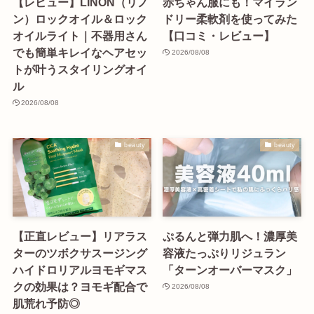
【レビュー】LINON（リノ
赤ちゃん服にも！マイラン
ン）ロックオイル＆ロック
ドリー柔軟剤を使ってみた
オイルライト｜不器用さん
【口コミ・レビュー】
でも簡単キレイなヘアセッ
2026/08/08
トが叶うスタイリングオイ
ル
2026/08/08
beauty
beauty
【正直レビュー】リアラス
ぷるんと弾力肌へ！濃厚美
ターのツボクサスージング
容液たっぷりリジュラン
ハイドロリアルヨモギマス
「ターンオーバーマスク」
クの効果は？ヨモギ配合で
2026/08/08
肌荒れ予防◎