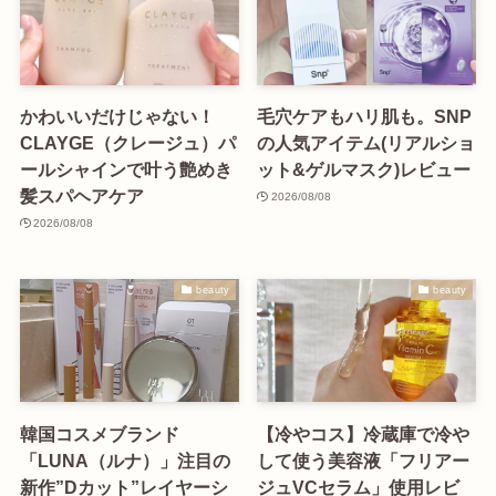
かわいいだけじゃない！
毛穴ケアもハリ肌も。SNP
CLAYGE（クレージュ）パ
の人気アイテム(リアルショ
ールシャインで叶う艶めき
ット&ゲルマスク)レビュー
髪スパヘアケア
2026/08/08
2026/08/08
beauty
beauty
韓国コスメブランド
【冷やコス】冷蔵庫で冷や
「LUNA（ルナ）」注目の
して使う美容液「フリアー
新作”Dカット”レイヤーシ
ジュVCセラム」使用レビ