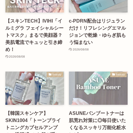
【スキンTECH】IVIHI「イ
c-PDRN配合はリジュラン
ルミグラ フェイシャルシー
だけ！リフレシングエマル
トマスク」まるで美顔器？
ジョンで乾燥・ゆらぎ肌も
美肌電流でキュッと引き締
う悩まない
め！
2026/08/08
2026/08/08
beauty
beauty
【韓国スキンケア】
ASUNEバンブートナーは
SKIN1004「トーンブライ
肌荒れ対策に◎毎日使いた
トニングカプセルアンプ
くなるスッキリ万能化粧水