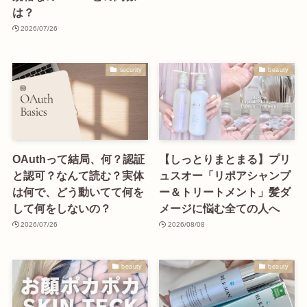
は？
2026/07/26
security
beauty
OAuthって結局、何？認証
【しっとりまとまる】プリ
と認可？なんて読む？実体
ュスオー「リポアシャンプ
は何で、どう動いてて何を
ー＆トリートメント」髪ダ
して何をしないの？
メージに悩む全ての人へ
2026/07/26
2026/08/08
beauty
beauty