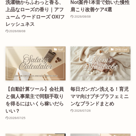
洗濯物からふわっと香る、
Not案件⌇本音で効いた慢性
上品なローズの香り｜アフ
肩こり改善ケア4選
ューム ウードローズ OXIフ
2026/08/08
レッシュネス
2026/08/08
tool
Child care
【自動計算ツール】会社員
毎日ガンガン洗える！育児
と個人事業主で同額手取り
ママ向けプチプラフェミニ
を得るにはいくら稼いだら
ンなブランドまとめ
いい？
2026/07/26
2026/07/25