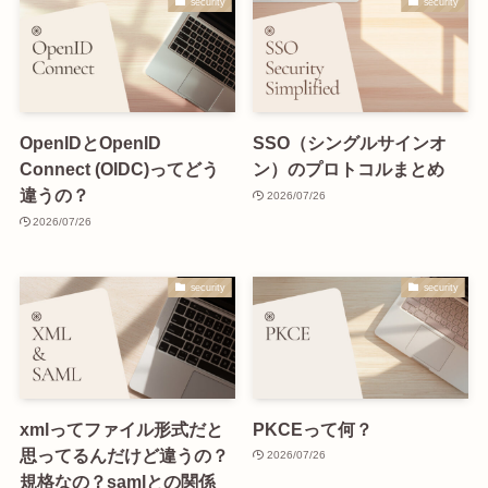
security
security
OpenIDとOpenID
SSO（シングルサインオ
Connect (OIDC)ってどう
ン）のプロトコルまとめ
違うの？
2026/07/26
2026/07/26
security
security
xmlってファイル形式だと
PKCEって何？
思ってるんだけど違うの？
2026/07/26
規格なの？samlとの関係