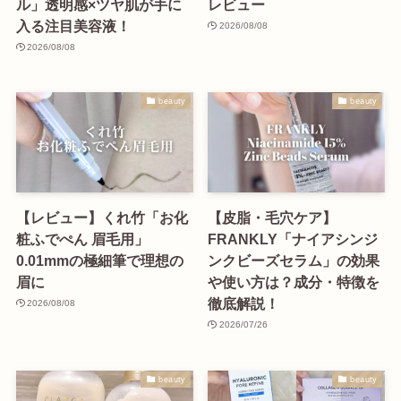
ル」透明感×ツヤ肌が手に
レビュー
入る注目美容液！
2026/08/08
2026/08/08
beauty
beauty
【レビュー】くれ竹「お化
【皮脂・毛穴ケア】
粧ふでぺん 眉毛用」
FRANKLY「ナイアシンジ
0.01mmの極細筆で理想の
ンクビーズセラム」の効果
眉に
や使い方は？成分・特徴を
徹底解説！
2026/08/08
2026/07/26
beauty
beauty