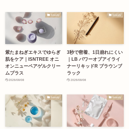
beauty
beauty
紫たまねぎエキスでゆらぎ
3秒で密着、1日崩れにくい
肌をケア｜ISNTREE オニ
｜LB パワーオブアイライ
オンニューペアゲルクリー
ナーリキッドR ブラウンブ
ムプラス
ラック
2026/08/08
2026/08/08
beauty
beauty