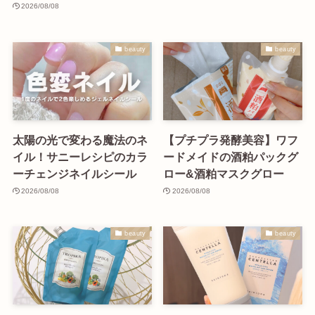
2026/08/08
beauty
beauty
太陽の光で変わる魔法のネ
【プチプラ発酵美容】ワフ
イル！サニーレシピのカラ
ードメイドの酒粕パックグ
ーチェンジネイルシール
ロー&酒粕マスクグロー
2026/08/08
2026/08/08
beauty
beauty