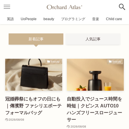
英語
UoPeople
beauty
プログラミング
音楽
Child care
新着記事
人気記事
beauty
beauty
冠婚葬祭にもオフの日にも
自動投入でジュース時間を
｜傳濱野 ファシリエボーテ
時短｜クビンス AUTO10
フォーマルバッグ
ハンズフリースロージュー
サー
2026/08/08
2026/08/08