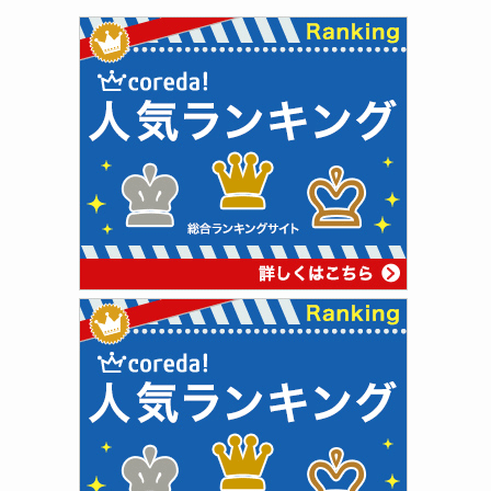
ゴ
リ
ー