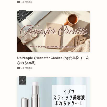
UoPeople
UoPeopleでTransfer Creditsできた単位（こん
なのもOK⁉︎）
UoPeople