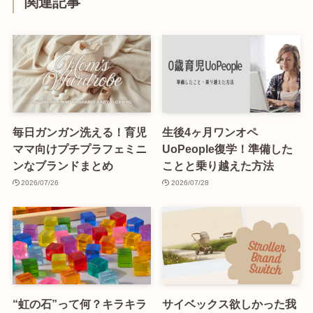
関連記事
毎日ガンガン洗える！育児
生後4ヶ月ワンオペ
ママ向けプチプラフェミニ
UoPeople復学！準備した
ンなブランドまとめ
ことと乗り越えた方法
2026/07/26
2026/07/28
“虹の石”って何？キラキラ
サイベックス欲しかった我