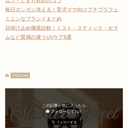
ムツ・ぐずり対応のコツ
毎日ガンガン洗える！育児ママ向けプチプラフェ
ミニンなブランドまとめ
日焼け止め徹底比較｜ミスト・スティック・セラ
ムなど質感の違うUVケア5選
Child care
この記事が気に入ったら
フォローしてね！