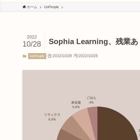
ホーム
UoPeople
2022
Sophia Learning
10/28
2022/10/28
2022/10/28
UoPeople