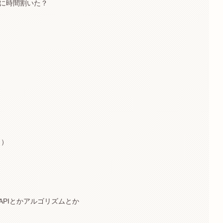
aに時間割いた？
し）
pt、APIとかアルゴリズムとか