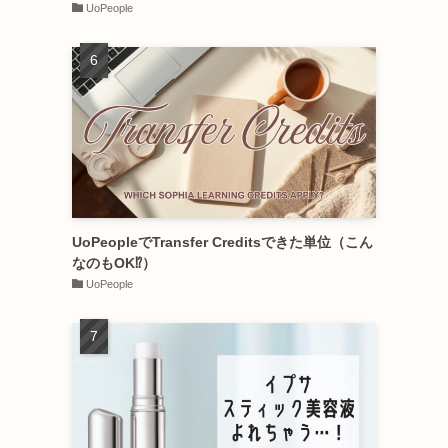
UoPeople
UoPeopleでTransfer Creditsできた単位（こん
なのもOK⁉︎）
UoPeople