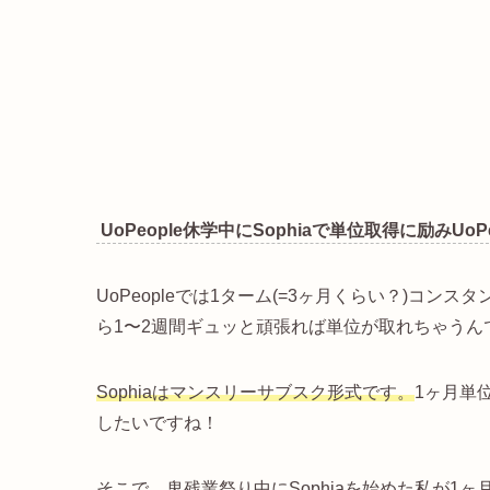
UoPeople休学中にSophiaで単位取得に励み
UoPeopleでは1ターム(=3ヶ月くらい？)コン
ら1〜2週間ギュッと頑張れば単位が取れちゃうん
Sophiaはマンスリーサブスク形式です。
1ヶ月単
したいですね！
そこで、鬼残業祭り中にSophiaを始めた私が1