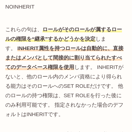
NOINHERIT
これらの句は、
ロールがそのロールが属するロー
ルの権限を
“継承”
するかどうかを決定
しま
す。
INHERIT
属性を持つロールは自動的に、直接
またはメンバとして間接的に割り当てられたすべ
てのデータベース権限を使用
します。
INHERIT
が
ないと、他のロール内のメンバ資格により得られ
る能力はそのロールへの
SET ROLE
だけです。 他
のロールの持つ権限は、
SET ROLE
を行った後に
のみ利用可能です。 指定されなかった場合のデフ
ォルトは
INHERIT
です。