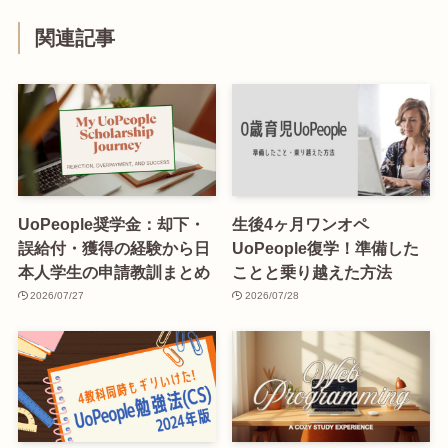
関連記事
UoPeople奨学金：却下・
生後4ヶ月ワンオペ
誤給付・獲得の経験から日
UoPeople復学！準備した
本人学生の申請教訓まとめ
ことと乗り越えた方法
2026/07/27
2026/07/28