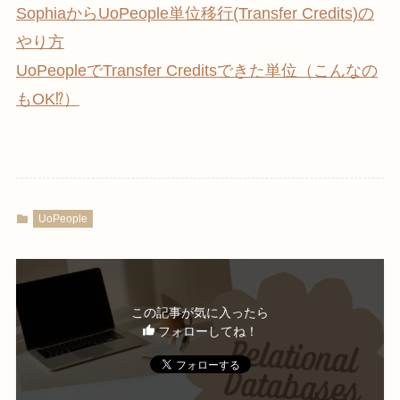
SophiaからUoPeople単位移行(Transfer Credits)の
やり方
UoPeopleでTransfer Creditsできた単位（こんなの
もOK⁉︎）
UoPeople
この記事が気に入ったら
フォローしてね！