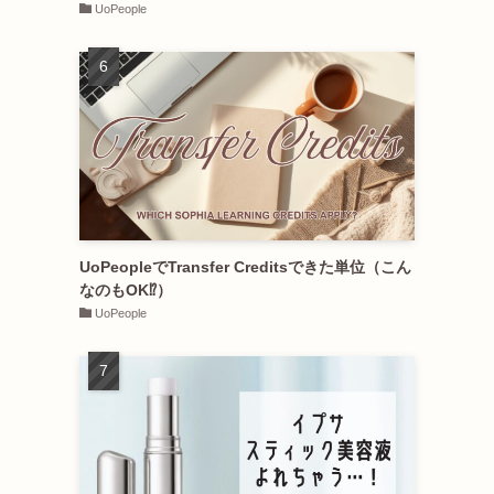
UoPeople
UoPeopleでTransfer Creditsできた単位（こん
なのもOK⁉︎）
UoPeople