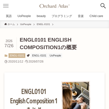
英語
UoPeople
beauty
プログラミング
音楽
Child care
ホーム
UoPeople
ENGL-0101
ENGL0101 ENGLISH
2026
7/26
COMPOSITION1の概要
ENGL-0101
ENGL-0101
UoPeople
2020/11/12
2026/07/26