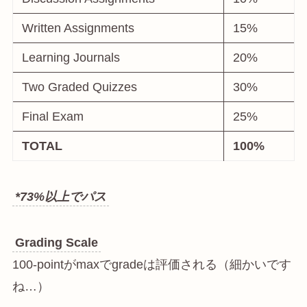
Written Assignments
15%
Learning Journals
20%
Two Graded Quizzes
30%
Final Exam
25%
TOTAL
100%
*73%以上でパス
Grading Scale
100-pointがmaxでgradeは評価される（細かいです
ね…）