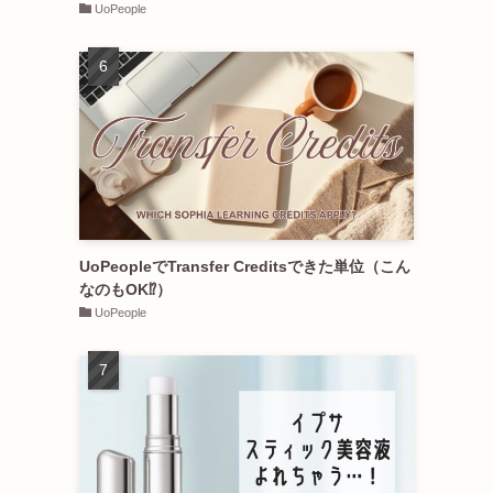
UoPeople
UoPeopleでTransfer Creditsできた単位（こん
なのもOK⁉︎）
UoPeople