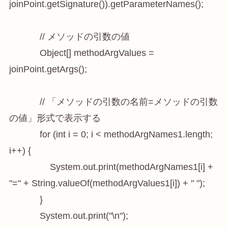
joinPoint.getSignature()).getParameterNames();

            // メソッドの引数の値

            Object[] methodArgValues = 
joinPoint.getArgs();

            // 「メソッドの引数の名前=メソッドの引数
の値」形式で表示する

            for (int i = 0; i < methodArgNames1.length; 
i++) {

                System.out.print(methodArgNames1[i] + 
"=" + String.valueOf(methodArgValues1[i]) + " ");

            }

            System.out.print("\n");
