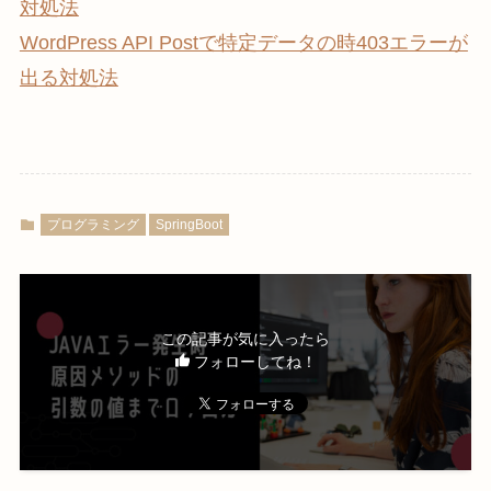
対処法
WordPress API Postで特定データの時403エラーが
出る対処法
プログラミング
SpringBoot
この記事が気に入ったら
フォローしてね！