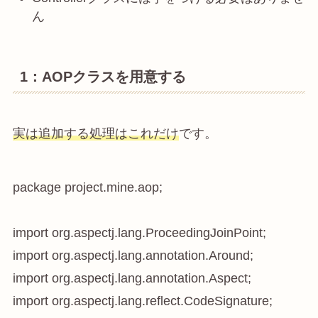
ん
1：AOPクラスを用意する
実は追加する処理はこれだけ
です。
package project.mine.aop;

import org.aspectj.lang.ProceedingJoinPoint;

import org.aspectj.lang.annotation.Around;

import org.aspectj.lang.annotation.Aspect;

import org.aspectj.lang.reflect.CodeSignature;
