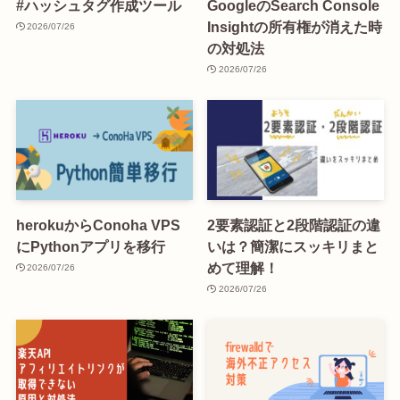
#ハッシュタグ作成ツール
GoogleのSearch Console
Insightの所有権が消えた時
2026/07/26
の対処法
2026/07/26
herokuからConoha VPS
2要素認証と2段階認証の違
にPythonアプリを移行
いは？簡潔にスッキリまと
めて理解！
2026/07/26
2026/07/26