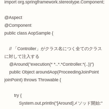
import org.springframework.stereotype.Component;

@Aspect

@Component

public class AopSample {

    // 「Controller」がクラス名につく全てのクラス
に対して注入する

    @Around("execution(* *..*.*Controller.*(..))")

    public Object aroundAop(ProceedingJoinPoint 
joinPoint) throws Throwable {

        try {

            System.out.println("[Around]メソッド開始:" 