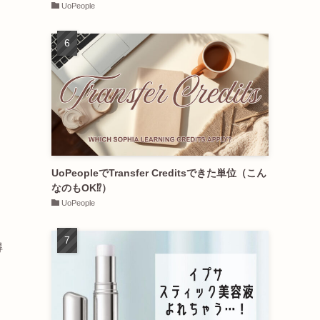
UoPeople
UoPeopleでTransfer Creditsできた単位（こん
なのもOK⁉︎）
UoPeople
得