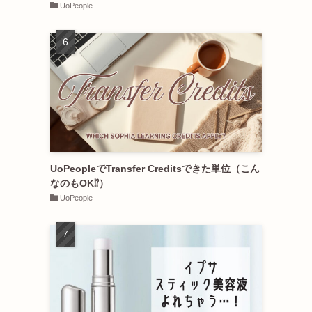
UoPeople
UoPeopleでTransfer Creditsできた単位（こん
なのもOK⁉︎）
UoPeople