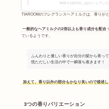
𝟗𝟏𝟗𝟏🍷(@9191_qi)がシェア
TIAROOMのフレグランスヘアミルクは、香りが
一般的なヘアミルクの2倍以上も香り成分を配合
ているようです。
ふんわりと優しい香りが自分の髪から香って
慌ただしい生活の中で一瞬落ち着きます！
加えて、香り以外の部分もかなり良いので後述し
3つの香りバリエーション