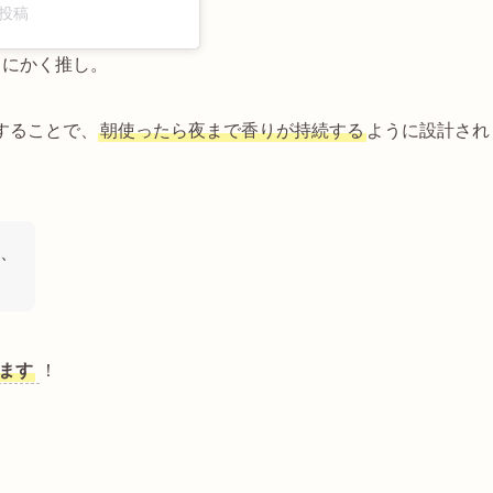
した投稿
とにかく推し。
することで、
朝使ったら夜まで香りが持続する
ように設計され
、
ます
！