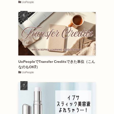
UoPeople
UoPeopleでTransfer Creditsできた単位（こん
なのもOK⁉︎）
UoPeople