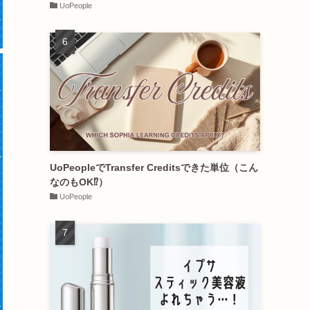
UoPeople
UoPeopleでTransfer Creditsできた単位（こん
なのもOK⁉︎）
UoPeople