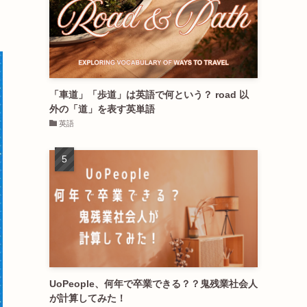
「車道」「歩道」は英語で何という？ road 以
外の「道」を表す英単語
英語
UoPeople、何年で卒業できる？？鬼残業社会人
が計算してみた！