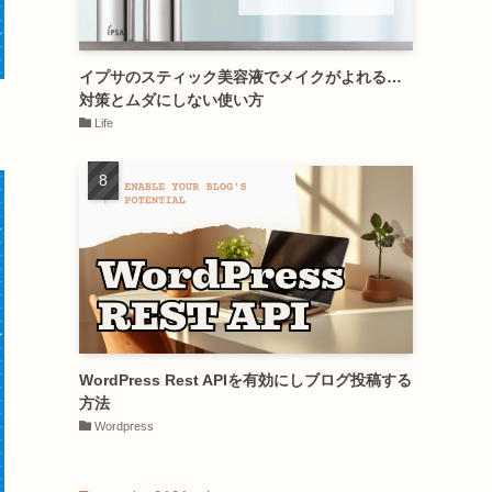
イプサのスティック美容液でメイクがよれる…
対策とムダにしない使い方
Life
n
WordPress Rest APIを有効にしブログ投稿する
方法
Wordpress