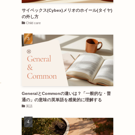
サイベックス(Cybex)メリオのホイール(タイヤ)
の外し方
Child care
GeneralとCommonの違いは？「一般的な・普
通の」の意味の英単語を感覚的に理解する
英語