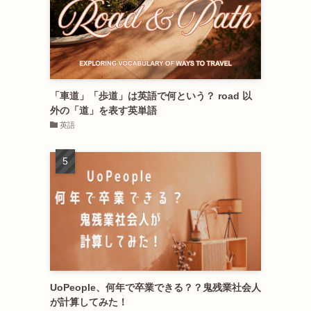
「車道」「歩道」は英語で何という？ road 以
外の「道」を表す英単語
英語
UoPeople、何年で卒業できる？？鬼残業社会人
が計算してみた！