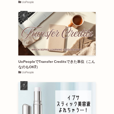
UoPeople
UoPeopleでTransfer Creditsできた単位（こん
なのもOK⁉︎）
UoPeople