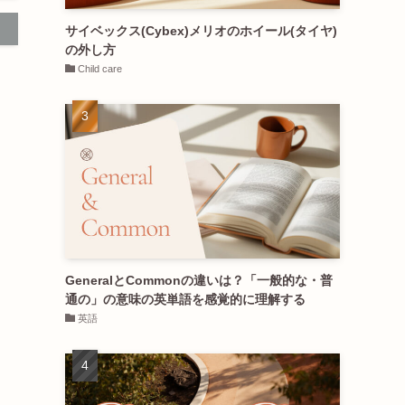
サイベックス(Cybex)メリオのホイール(タイヤ)
の外し方
Child care
GeneralとCommonの違いは？「一般的な・普
通の」の意味の英単語を感覚的に理解する
英語