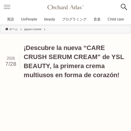
英語
UoPeople
beauty
プログラミング
音楽
Child care
ホーム
japan-cosme
¡Descubre la nueva “CARE
CRUSH SERUM CREAM” de YSL
2026
7/28
BEAUTY, la primera crema
multiusos en forma de corazón!