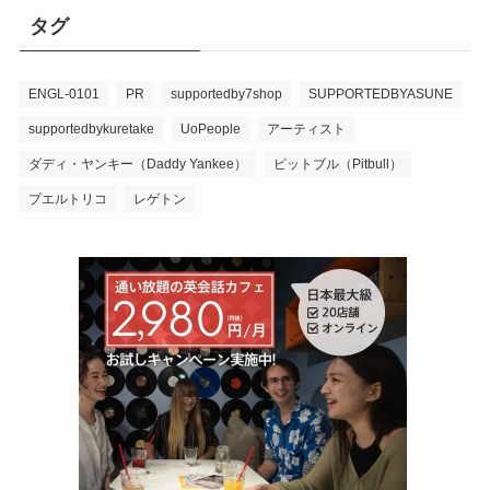
タグ
ENGL-0101
PR
supportedby7shop
SUPPORTEDBYASUNE
supportedbykuretake
UoPeople
アーティスト
ダディ・ヤンキー（Daddy Yankee）
ピットブル（Pitbull）
プエルトリコ
レゲトン