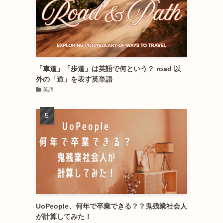
「車道」「歩道」は英語で何という？ road 以
外の「道」を表す英単語
英語
UoPeople、何年で卒業できる？？鬼残業社会人
が計算してみた！