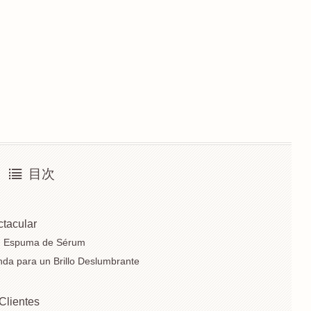
目次
ctacular
n Espuma de Sérum
da para un Brillo Deslumbrante
 Clientes