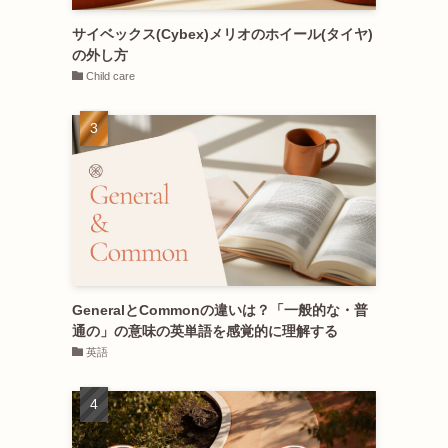
サイベックス(Cybex)メリオのホイール(タイヤ)
の外し方
Child care
GeneralとCommonの違いは？「一般的な・普
通の」の意味の英単語を感覚的に理解する
英語