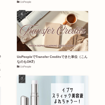
UoPeople
o
UoPeopleでTransfer Creditsできた単位（こん
なのもOK⁉︎）
s
UoPeople
a
.