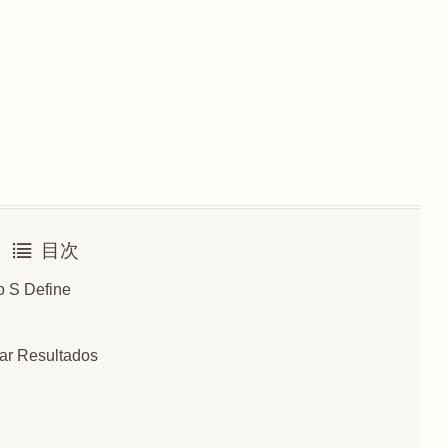
目次
o S Define
iar Resultados