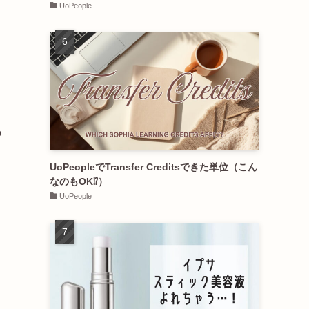
UoPeople
o
UoPeopleでTransfer Creditsできた単位（こん
なのもOK⁉︎）
UoPeople