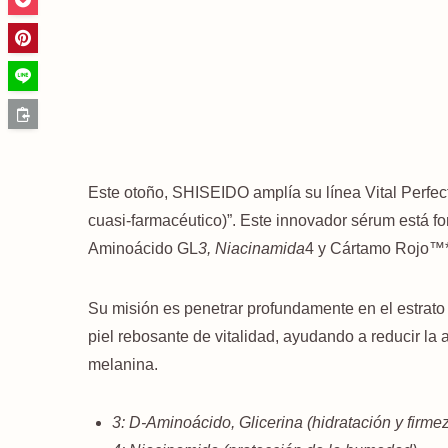
Este otoño, SHISEIDO amplía su línea Vital Perfec
cuasi-farmacéutico)”. Este innovador sérum está f
Aminoácido GL
3, Niacinamida
4 y Cártamo Rojo™*5
Su misión es penetrar profundamente en el estrato
piel rebosante de vitalidad, ayudando a reducir la
melanina.
3: D-Aminoácido, Glicerina (hidratación y firme