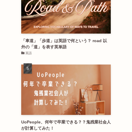
「車道」「歩道」は英語で何という？ road 以
外の「道」を表す英単語
英語
UoPeople、何年で卒業できる？？鬼残業社会人
が計算してみた！