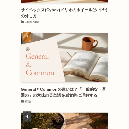
サイベックス(Cybex)メリオのホイール(タイヤ)
の外し方
Child care
GeneralとCommonの違いは？「一般的な・普
通の」の意味の英単語を感覚的に理解する
英語